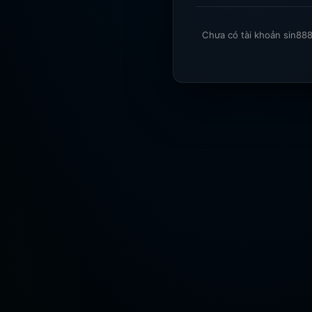
Chưa có tài khoản sin88