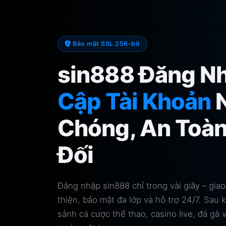
Bảo mật SSL 256-bit
sin888 Đăng N
Cập Tài Khoản
N
Chóng, An Toàn
Đối
Đăng nhập sin888 chỉ trong vài giây – giao
thiện, bảo mật đa lớp và hỗ trợ 24/7. Sau 
sảnh cá cược thể thao, casino live, đá gà