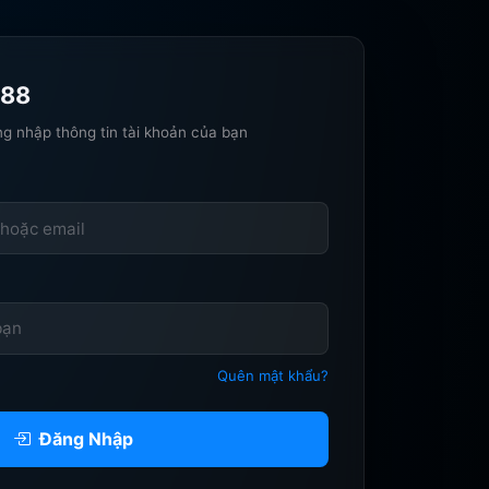
888
òng nhập thông tin tài khoản của bạn
Quên mật khẩu?
Đăng Nhập