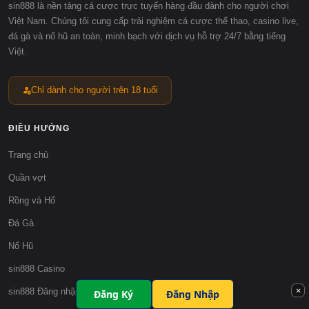
sin888 là nền tảng cá cược trực tuyến hàng đầu dành cho người chơi
Việt Nam. Chúng tôi cung cấp trải nghiệm cá cược thể thao, casino live,
đá gà và nổ hũ an toàn, minh bạch với dịch vụ hỗ trợ 24/7 bằng tiếng
Việt.
Chỉ dành cho người trên 18 tuổi
ĐIỀU HƯỚNG
Trang chủ
Quần vợt
Rồng và Hổ
Đá Gà
Nổ Hũ
sin888 Casino
×
sin888 Đăng nhập
Đăng Ký
Đăng Nhập