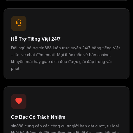
Hỗ Trợ Tiếng Việt 24/7
Đội ngũ hỗ trợ sin888 luôn trực tuyến 24/7 bằng tiếng Việt
– từ live chat đến email. Mọi thắc mắc về bàn casino,
khuyến mãi hay giao dịch đều được giải đáp trong vài
phút.
Cờ Bạc Có Trách Nhiệm
sin888 cung cấp các công cụ tự giới hạn đặt cược, tự loại
khỏi hệ thống và đặt ngưỡng thua lỗ tối đa – cam kết bảo