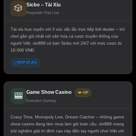
Sicbo – Tài Xỉu
🎲
Pragmatic Play Live
Tài xỉu trực tuyến với 3 xúc xắc lắc trực tiếp bởi dealer – trò
chơi gần gũi nhất với văn hóa cá cược truyền thống của
người Việt. sin888 có bàn Sicbo mở 24/7 với mức cược từ
10.000 VNĐ.
RTP 97,2%
Game Show Casino
👑 VIP
🎰
Evolution Gaming
Crazy Time, Monopoly Live, Dream Catcher – những game
show casino đang làm mưa làm gió toàn cầu. sin888 mang
trải nghiệm giải trí đỉnh cao này đến tay người chơi Việt với