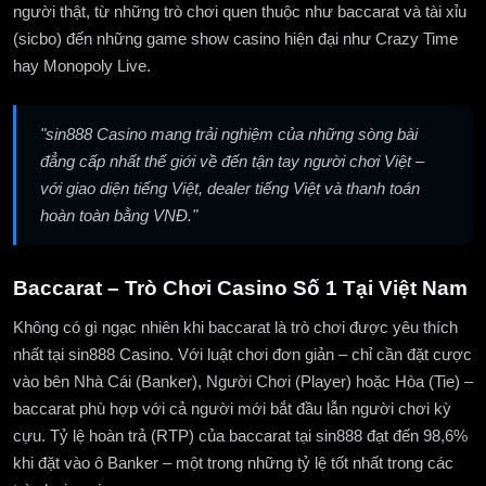
người thật, từ những trò chơi quen thuộc như baccarat và tài xỉu
(sicbo) đến những game show casino hiện đại như Crazy Time
hay Monopoly Live.
"sin888 Casino mang trải nghiệm của những sòng bài
đẳng cấp nhất thế giới về đến tận tay người chơi Việt –
với giao diện tiếng Việt, dealer tiếng Việt và thanh toán
hoàn toàn bằng VNĐ."
Baccarat – Trò Chơi Casino Số 1 Tại Việt Nam
Không có gì ngạc nhiên khi baccarat là trò chơi được yêu thích
nhất tại sin888 Casino. Với luật chơi đơn giản – chỉ cần đặt cược
vào bên Nhà Cái (Banker), Người Chơi (Player) hoặc Hòa (Tie) –
baccarat phù hợp với cả người mới bắt đầu lẫn người chơi kỳ
cựu. Tỷ lệ hoàn trả (RTP) của baccarat tại sin888 đạt đến 98,6%
khi đặt vào ô Banker – một trong những tỷ lệ tốt nhất trong các