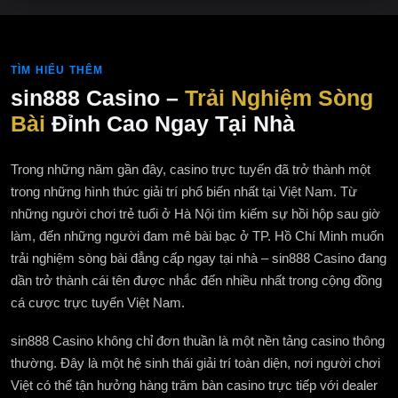
TÌM HIỂU THÊM
sin888 Casino –
Trải Nghiệm Sòng
Bài
Đỉnh Cao Ngay Tại Nhà
Trong những năm gần đây, casino trực tuyến đã trở thành một
trong những hình thức giải trí phổ biến nhất tại Việt Nam. Từ
những người chơi trẻ tuổi ở Hà Nội tìm kiếm sự hồi hộp sau giờ
làm, đến những người đam mê bài bạc ở TP. Hồ Chí Minh muốn
trải nghiệm sòng bài đẳng cấp ngay tại nhà – sin888 Casino đang
dần trở thành cái tên được nhắc đến nhiều nhất trong cộng đồng
cá cược trực tuyến Việt Nam.
sin888 Casino không chỉ đơn thuần là một nền tảng casino thông
thường. Đây là một hệ sinh thái giải trí toàn diện, nơi người chơi
Việt có thể tận hưởng hàng trăm bàn casino trực tiếp với dealer