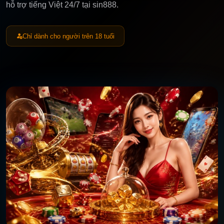
hỗ trợ tiếng Việt 24/7 tại sin888.
Chỉ dành cho người trên 18 tuổi