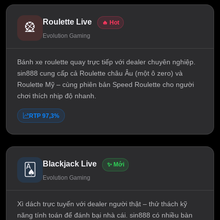
Roulette Live
🔥 Hot
🎡
Evolution Gaming
Bánh xe roulette quay trực tiếp với dealer chuyên nghiệp.
sin888 cung cấp cả Roulette châu Âu (một ô zero) và
Roulette Mỹ – cùng phiên bản Speed Roulette cho người
chơi thích nhịp độ nhanh.
RTP 97,3%
Blackjack Live
✨ Mới
🂡
Evolution Gaming
Xì dách trực tuyến với dealer người thật – thử thách kỹ
năng tính toán để đánh bại nhà cái. sin888 có nhiều bàn