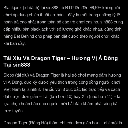
Blackjack (xì dách) tại sin888 có RTP lên đến 99,5% khi người
chơi áp dụng chiến thuật cơ bản – đây là một trong những tỷ lệ
hoàn trả cao nhất trong toàn bộ các trò chơi casino. sin888 cung
cấp nhiều bàn blackjack với số lượng ghế khác nhau, cùng tính
năng Bet Behind cho phép bạn đặt cược theo người chơi khác
khi bàn đầy.
Tài Xỉu Và Dragon Tiger – Hương Vị Á Đông
Tại sin888
Sicbo (tài xỉu) và Dragon Tiger là hai trò chơi mang đậm hương
vị Á Đông, cực kỳ được yêu thích trong cộng đồng người chơi
Việt Nam tại sin888. Tài xỉu với 3 xúc xắc lắc trực tiếp và cách
đặt cược đơn giản – Tài (lớn hơn 10) hay Xỉu (nhỏ hơn 11) – là
lựa chọn hoàn hảo cho người mới bắt đầu khám phá sòng bài
trực tuyến.
Dragon Tiger (Rồng Hổ) thậm chí còn đơn giản hơn – chỉ một lá