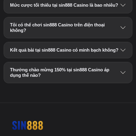
Mức cược tối thiểu tại sin888 Casino là bao nhiêu?
Tôi có thể chơi sin888 Casino trên điện thoại
không?
Kết quả bài tại sin888 Casino có minh bạch không?
Thưởng chào mừng 150% tại sin888 Casino áp
dụng thế nào?