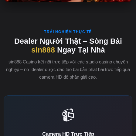
TRẢI NGHIỆM THỰC TẾ
Dealer Người Thật – Sòng Bài
sin888
Ngay Tại Nhà
sin888 Casino kết nối trực tiếp với các studio casino chuyên
nghiệp – nơi dealer được đào tạo bài bản phát bài trực tiếp qua
camera HD độ phân giải cao.
📹
Camera HD Trực Tiếp