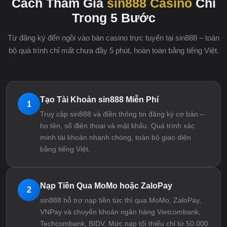
Cách Tham Gia
sin888 Casino
Chỉ
Trong 5 Bước
Từ đăng ký đến ngồi vào bàn casino trực tuyến tại sin888 – toàn
bộ quá trình chỉ mất chưa đầy 5 phút, hoàn toàn bằng tiếng Việt.
Tạo Tài Khoản sin888 Miễn Phí
1
Truy cập sin888 và điền thông tin đăng ký cơ bản –
họ tên, số điện thoại và mật khẩu. Quá trình xác
minh tài khoản nhanh chóng, toàn bộ giao diện
bằng tiếng Việt.
Nạp Tiền Qua MoMo hoặc ZaloPay
2
sin888 hỗ trợ nạp tiền tức thì qua MoMo, ZaloPay,
VNPay và chuyển khoản ngân hàng Vietcombank,
Techcombank, BIDV. Mức nạp tối thiểu chỉ từ 50.000