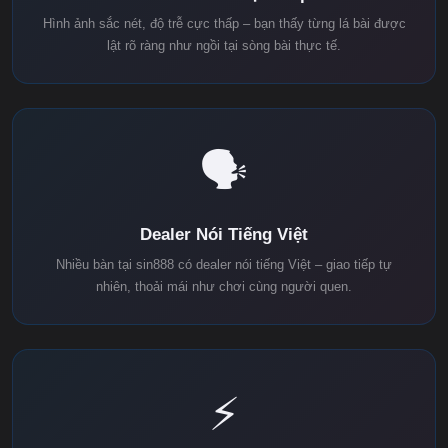
Hình ảnh sắc nét, độ trễ cực thấp – bạn thấy từng lá bài được
lật rõ ràng như ngồi tại sòng bài thực tế.
🗣️
Dealer Nói Tiếng Việt
Nhiều bàn tại sin888 có dealer nói tiếng Việt – giao tiếp tự
nhiên, thoải mái như chơi cùng người quen.
⚡