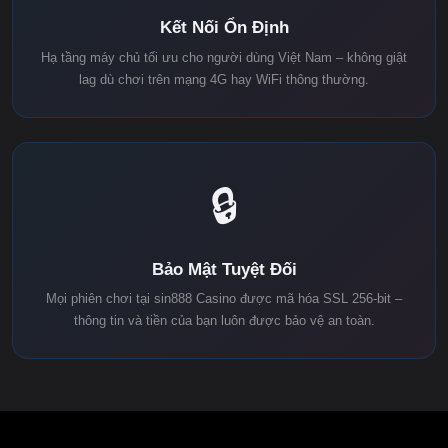
Kết Nối Ổn Định
Hạ tầng máy chủ tối ưu cho người dùng Việt Nam – không giật
lag dù chơi trên mạng 4G hay WiFi thông thường.
🔒
Bảo Mật Tuyệt Đối
Mọi phiên chơi tại sin888 Casino được mã hóa SSL 256-bit –
thông tin và tiền của bạn luôn được bảo vệ an toàn.