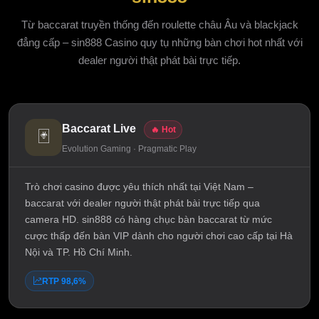
Từ baccarat truyền thống đến roulette châu Âu và blackjack
đẳng cấp – sin888 Casino quy tụ những bàn chơi hot nhất với
dealer người thật phát bài trực tiếp.
Baccarat Live
🔥 Hot
🃏
Evolution Gaming · Pragmatic Play
Trò chơi casino được yêu thích nhất tại Việt Nam –
baccarat với dealer người thật phát bài trực tiếp qua
camera HD. sin888 có hàng chục bàn baccarat từ mức
cược thấp đến bàn VIP dành cho người chơi cao cấp tại Hà
Nội và TP. Hồ Chí Minh.
RTP 98,6%