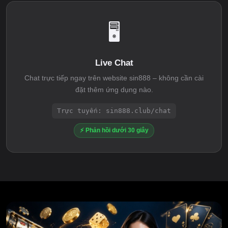
🖥️
Live Chat
Chat trực tiếp ngay trên website sin888 – không cần cài
đặt thêm ứng dụng nào.
Trực tuyến: sin888.club/chat
⚡ Phản hồi dưới 30 giây