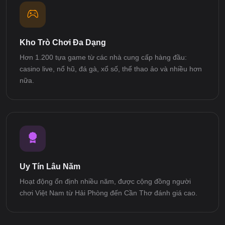
Kho Trò Chơi Đa Dạng
Hơn 1.200 tựa game từ các nhà cung cấp hàng đầu:
casino live, nổ hũ, đá gà, xổ số, thể thao ảo và nhiều hơn
nữa.
Uy Tín Lâu Năm
Hoạt động ổn định nhiều năm, được cộng đồng người
chơi Việt Nam từ Hải Phòng đến Cần Thơ đánh giá cao.