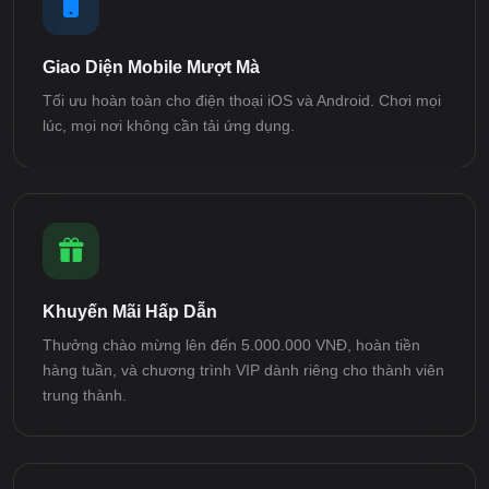
Giao Diện Mobile Mượt Mà
Tối ưu hoàn toàn cho điện thoại iOS và Android. Chơi mọi
lúc, mọi nơi không cần tải ứng dụng.
Khuyến Mãi Hấp Dẫn
Thưởng chào mừng lên đến 5.000.000 VNĐ, hoàn tiền
hàng tuần, và chương trình VIP dành riêng cho thành viên
trung thành.