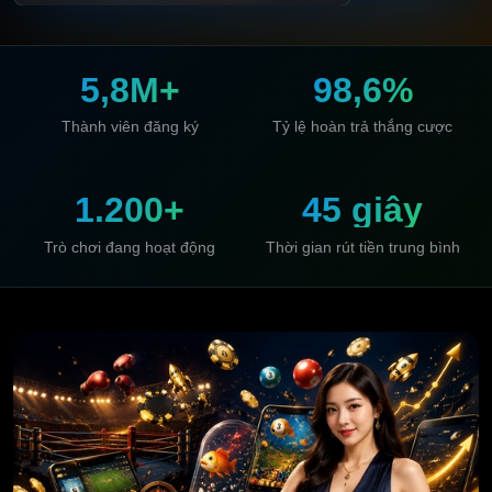
5,8M+
98,6%
Thành viên đăng ký
Tỷ lệ hoàn trả thắng cược
1.200+
45 giây
Trò chơi đang hoạt động
Thời gian rút tiền trung bình