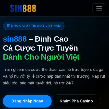
🏆 NHÀ CÁI UY TÍN SỐ 1 VIỆT NAM
sin888
– Đỉnh Cao
Cá Cược Trực Tuyến
Dành Cho Người Việt
Trải nghiệm cá cược thể thao, casino trực tuyến, đá gà
và nổ hũ với tỷ lệ cược hấp dẫn nhất thị trường. Nạp rút
siêu tốc, bảo mật tuyệt đối, hỗ trợ 24/7.
Đăng Nhập Ngay
Khám Phá Casino