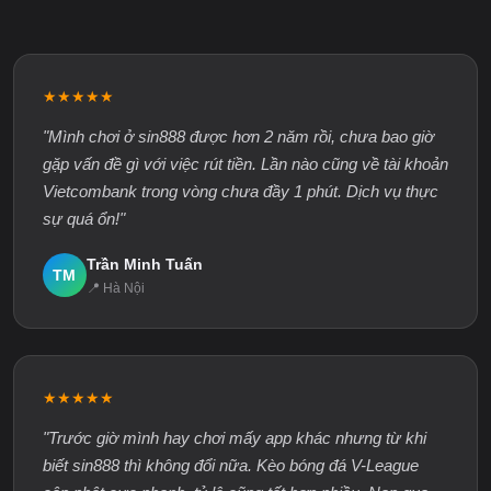
★★★★★
"Mình chơi ở sin888 được hơn 2 năm rồi, chưa bao giờ
gặp vấn đề gì với việc rút tiền. Lần nào cũng về tài khoản
Vietcombank trong vòng chưa đầy 1 phút. Dịch vụ thực
sự quá ổn!"
Trần Minh Tuấn
TM
📍 Hà Nội
★★★★★
"Trước giờ mình hay chơi mấy app khác nhưng từ khi
biết sin888 thì không đổi nữa. Kèo bóng đá V-League