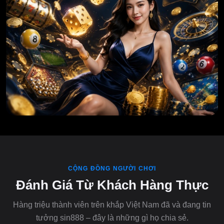
CỘNG ĐỒNG NGƯỜI CHƠI
Đánh Giá Từ Khách Hàng Thực
Hàng triệu thành viên trên khắp Việt Nam đã và đang tin
tưởng sin888 – đây là những gì họ chia sẻ.