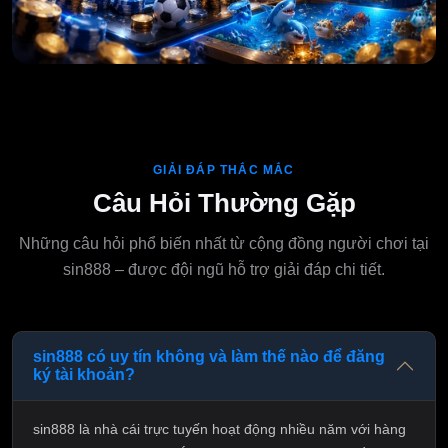
GIẢI ĐÁP THẮC MẮC
Câu Hỏi Thường Gặp
Những câu hỏi phổ biến nhất từ cộng đồng người chơi tại
sin888 – được đội ngũ hỗ trợ giải đáp chi tiết.
sin888 có uy tín không và làm thế nào để đăng
ký tài khoản?
sin888 là nhà cái trực tuyến hoạt động nhiều năm với hàng