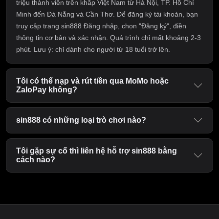
triệu thành viên trên khắp Việt Nam từ Hà Nội, TP. Hồ Chí
Minh đến Đà Nẵng và Cần Thơ. Để đăng ký tài khoản, bạn
truy cập trang sin888 Đăng nhập, chọn "Đăng ký", điền
thông tin cơ bản và xác nhận. Quá trình chỉ mất khoảng 2-3
phút. Lưu ý: chỉ dành cho người từ 18 tuổi trở lên.
Tôi có thể nạp và rút tiền qua MoMo hoặc
ZaloPay không?
sin888 có những loại trò chơi nào?
Tôi gặp sự cố thì liên hệ hỗ trợ sin888 bằng
cách nào?