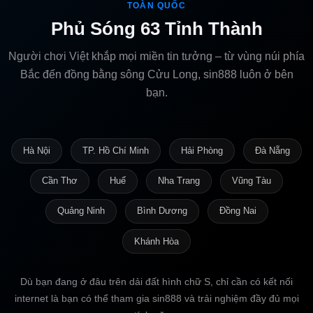
TOÀN QUỐC
Phủ Sóng 63 Tỉnh Thành
Người chơi Việt khắp mọi miền tin tưởng – từ vùng núi phía
Bắc đến đồng bằng sông Cửu Long, sin888 luôn ở bên
bạn.
Hà Nội
TP. Hồ Chí Minh
Hải Phòng
Đà Nẵng
Cần Thơ
Huế
Nha Trang
Vũng Tàu
Quảng Ninh
Bình Dương
Đồng Nai
Khánh Hòa
Dù bạn đang ở đâu trên dải đất hình chữ S, chỉ cần có kết nối
internet là bạn có thể tham gia sin888 và trải nghiệm đầy đủ mọi